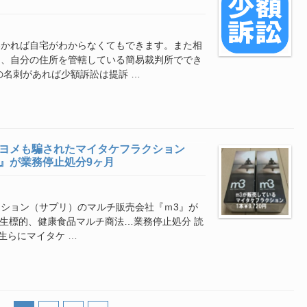
わかれば自宅がわからなくてもできます。また相
く、自分の住所を管轄している簡易裁判所ででき
の名刺があれば少額訴訟は提訴 …
のヨメも騙されたマイタケフラクション
』が業務停止処分9ヶ月
ション（サプリ）のマルチ販売会社『ｍ3』が
学生標的、健康食品マルチ商法…業務停止処分 読
学生らにマイタケ …