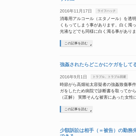
2016年11月17日
ライフハック
消毒用アルコール（エタノール）を透
くもってしまう事があります。白く濁
光液などでも同様に白く濁る事がありま
この記事を読む
強姦されたらどこかにケガをして
2016年9月1日
トラブル、トラブル回避
時節がら高畑祐太容疑者の強姦致傷事
ガをしたため病院で診断書を取ってか
（正解） 実際そんな被害にあった女性
この記事を読む
少額訴訟は相手（＝被告）の勤務