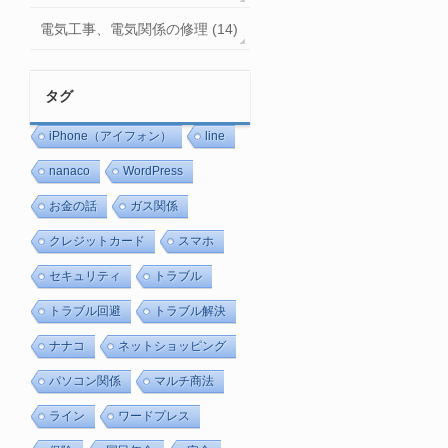
電気工事、電気関係の修理 (14)
タグ
iPhone（アイフォン）
line
nanaco
WordPress
お金の話
ガス関係
クレジットカード
スマホ
セキュリティ
トラブル
トラブル回避
トラブル解決
ナナコ
ネットショッピング
パソコン関係
マルチ商法
ライン
ワードプレス