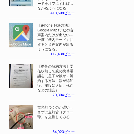
ードをオフにすればつ
ながるようになる
418,599ビュー
【iPhone 解決方法】
Google Mapsナビの音
声案内だけが出ない→
一度『機内モード』に
すると音声案内が出る
ようになる。
117,438ビュー
【携帯の解約方法】委
任状無しで親の携帯電
話を（息子や娘が）解
約する方法（親が認知
症、施設に入所、死亡
などの場合）
70,394ビュー
蛍光灯つくのが遅い→
まずは点灯管（グロー
球）を交換してみる
64,923ビュー