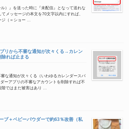
メール）』を送った時に『未配信』となって送れな
にしてメッセージの本文を70文字以内にすれば、
ージ（＝ショー …
ーアプリから不審な通知が次々くる→カレン
削除れば止まる
ら不審な通知が次々くる（いわゆるカレンダースパ
ンダーアプリの不審なアカウントを削除すれば不
段階ではまだ被害はあり …
ューブ＋ベビーパウダーで約63％改善（私