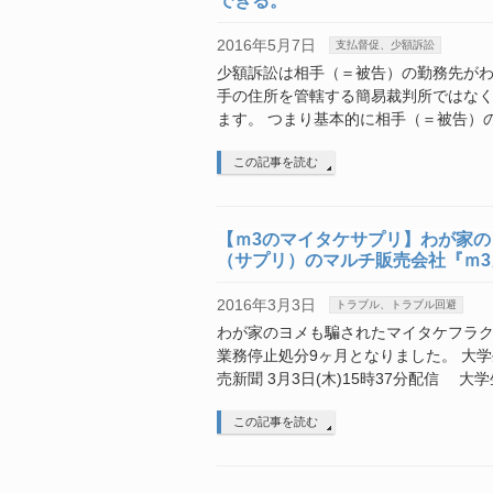
できる。
2016年5月7日
支払督促、少額訴訟
少額訴訟は相手（＝被告）の勤務先が
手の住所を管轄する簡易裁判所ではな
ます。 つまり基本的に相手（＝被告）
この記事を読む
【ｍ3のマイタケサプリ】わが家
（サプリ）のマルチ販売会社『ｍ3
2016年3月3日
トラブル、トラブル回避
わが家のヨメも騙されたマイタケフラク
業務停止処分9ヶ月となりました。 大
売新聞 3月3日(木)15時37分配信 大
この記事を読む