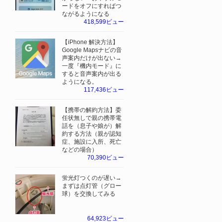
ードをオフにすればつ
ながるようになる
418,599ビュー
【iPhone 解決方法】
Google Mapsナビの音
声案内だけが出ない→
一度『機内モード』に
すると音声案内が出る
ようになる。
117,436ビュー
【携帯の解約方法】委
任状無しで親の携帯電
話を（息子や娘が）解
約する方法（親が認知
症、施設に入所、死亡
などの場合）
70,390ビュー
蛍光灯つくのが遅い→
まずは点灯管（グロー
球）を交換してみる
64,923ビュー