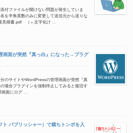
て添付ファイルが開けない問題が発生していま
ル名を半角英数のみに変更して送信元から送りな
見積書.pdf （←文字化け …
や管理画面が突然『真っ白』になった→プラグ
自分のサイトやWordPressの管理画面が突然『真
この場合プラグインを強制停止してみると復旧す
理画面にログ …
マイクロソフト パブリッシャー）で裁ちトンボを入