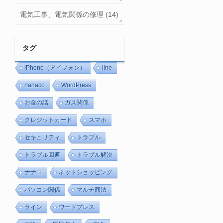
電気工事、電気関係の修理 (14)
タグ
iPhone（アイフォン）
line
nanaco
WordPress
お金の話
ガス関係
クレジットカード
スマホ
セキュリティ
トラブル
トラブル回避
トラブル解決
ナナコ
ネットショッピング
パソコン関係
マルチ商法
ライン
ワードプレス