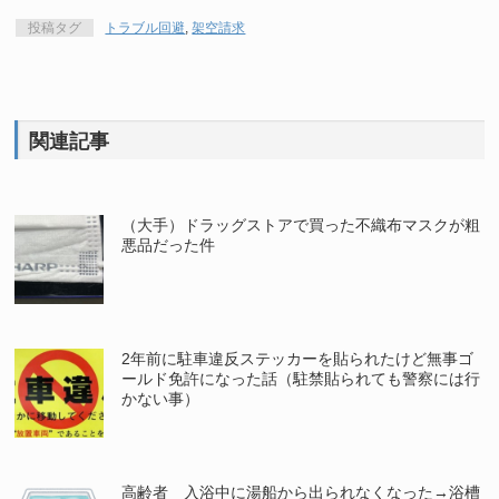
投稿タグ
トラブル回避
,
架空請求
関連記事
（大手）ドラッグストアで買った不織布マスクが粗
悪品だった件
2年前に駐車違反ステッカーを貼られたけど無事ゴ
ールド免許になった話（駐禁貼られても警察には行
かない事）
高齢者 入浴中に湯船から出られなくなった→浴槽