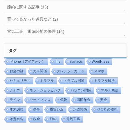
節約に関する記事 (15)
買って良かった道具など (2)
電気工事、電気関係の修理 (14)
タグ
iPhone（アイフォン）
line
nanaco
WordPress
お金の話
ガス関係
クレジットカード
スマホ
セキュリティ
トラブル
トラブル回避
トラブル解決
ナナコ
ネットショッピング
パソコン関係
マルチ商法
ライン
ワードプレス
保険
国民年金
安全
年末調整
携帯
格安シム
水道関係
混合栓の修理
確定申告
税金
節約
電気工事