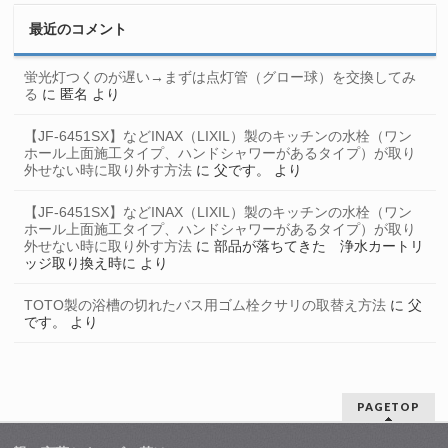
最近のコメント
蛍光灯つくのが遅い→まずは点灯管（グロー球）を交換してみ
る
に
匿名
より
【JF-6451SX】などINAX（LIXIL）製のキッチンの水栓（ワン
ホール上面施工タイプ、ハンドシャワーがあるタイプ）が取り
外せない時に取り外す方法
に
父です。
より
【JF-6451SX】などINAX（LIXIL）製のキッチンの水栓（ワン
ホール上面施工タイプ、ハンドシャワーがあるタイプ）が取り
外せない時に取り外す方法
に
部品が落ちてきた 浄水カートリ
ッジ取り換え時に
より
TOTO製の浴槽の切れたバス用ゴム栓クサリの取替え方法
に
父
です。
より
PAGETOP