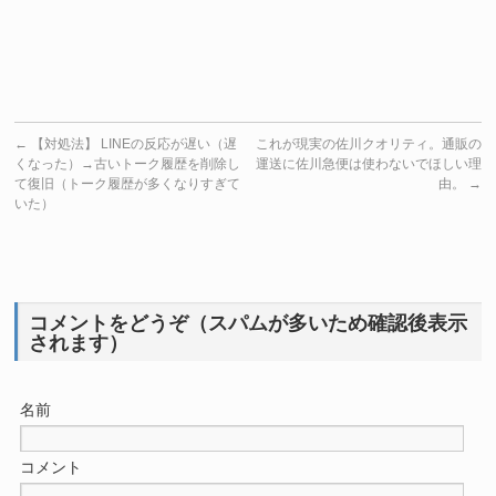
←
【対処法】 LINEの反応が遅い（遅
これが現実の佐川クオリティ。通販の
くなった）→古いトーク履歴を削除し
運送に佐川急便は使わないでほしい理
て復旧（トーク履歴が多くなりすぎて
由。
→
いた）
コメントをどうぞ（スパムが多いため確認後表示
されます）
名前
コメント