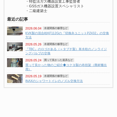
・特監法ガス機器設置工事監督者
・GSSガス機器設置スペシャリスト
・二級建築士
最近の記事
2026.06.04
水道関係の修理など
KVK製の混合栓KF112Gの『切換弁ユニットPZ432』の交換
方法
2026.05.26
水道関係の修理など
『TBC』のロゴがある（＝タブチ製）単水栓のノンライジ
ングバルブの交換
2026.05.24
買って良かった道具など
買って良かった物のご紹介◆コクヨ製の布担架（廃材搬出
用）
2026.05.19
水道関係の修理など
INAXのシャワートイレのノズル交換方法