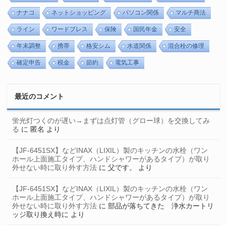
ナナコ
ネットショッピング
パソコン関係
マルチ商法
ライン
ワードプレス
保険
国民年金
安全
年末調整
携帯
格安シム
水道関係
混合栓の修理
確定申告
税金
節約
電気工事
最近のコメント
蛍光灯つくのが遅い→まずは点灯管（グロー球）を交換してみ
る
に
匿名
より
【JF-6451SX】などINAX（LIXIL）製のキッチンの水栓（ワン
ホール上面施工タイプ、ハンドシャワーがあるタイプ）が取り
外せない時に取り外す方法
に
父です。
より
【JF-6451SX】などINAX（LIXIL）製のキッチンの水栓（ワン
ホール上面施工タイプ、ハンドシャワーがあるタイプ）が取り
外せない時に取り外す方法
に
部品が落ちてきた 浄水カートリ
ッジ取り換え時に
より