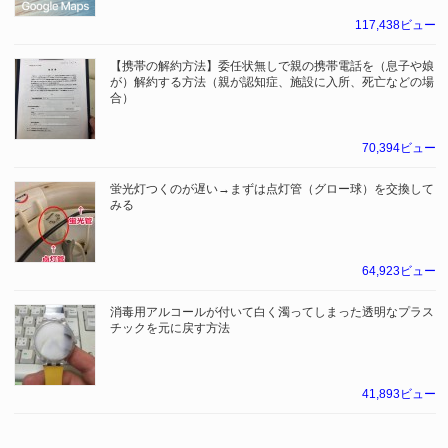
117,438ビュー
【携帯の解約方法】委任状無しで親の携帯電話を（息子や娘
が）解約する方法（親が認知症、施設に入所、死亡などの場
合）
70,394ビュー
蛍光灯つくのが遅い→まずは点灯管（グロー球）を交換して
みる
64,923ビュー
消毒用アルコールが付いて白く濁ってしまった透明なプラス
チックを元に戻す方法
41,893ビュー