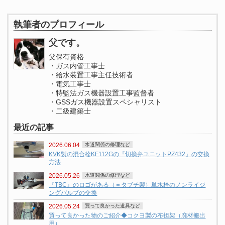
執筆者のプロフィール
父です。
父保有資格
・ガス内管工事士
・給水装置工事主任技術者
・電気工事士
・特監法ガス機器設置工事監督者
・GSSガス機器設置スペシャリスト
・二級建築士
最近の記事
2026.06.04
水道関係の修理など
KVK製の混合栓KF112Gの『切換弁ユニットPZ432』の交換
方法
2026.05.26
水道関係の修理など
『TBC』のロゴがある（＝タブチ製）単水栓のノンライジ
ングバルブの交換
2026.05.24
買って良かった道具など
買って良かった物のご紹介◆コクヨ製の布担架（廃材搬出
用）