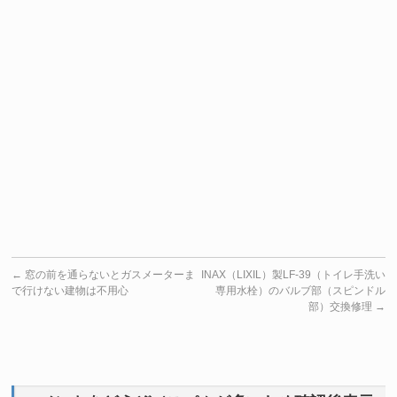
←
窓の前を通らないとガスメーターま
INAX（LIXIL）製LF-39（トイレ手洗い
で行けない建物は不用心
専用水栓）のバルブ部（スピンドル
部）交換修理
→