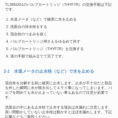
TL385UG1のバルブカートリッジ（THYF7R）の交換手順は下記
です。
水道メータ（など）で確実に水を止める
洗面台の排水栓をする
混合栓のつまみを抜く
バルブカートリッジ押さえをゆるめて外す
バルブカートリッジ（THYF7R）を交換する
逆の手順で組み立てて完了です。
2-1 水道メータの止水栓（など）で水を止める
混合栓を分解する前に確実に止水します。止水が不十分だと部品
を外した瞬間に水が噴き出してエライ事になってしまいます。バ
ルブを閉めても水が止まっていない事もあるので注意が必要で
す。
洗面台の中にある止水栓で止水する場合は水漏れに注意します。
長い間動かしていない止水栓は動かすとほぼ水漏れします。下記
記事などもご参照ください。