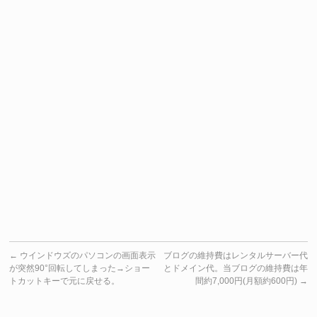
←
ウインドウズのパソコンの画面表示
ブログの維持費はレンタルサーバー代
が突然90°回転してしまった→ショー
とドメイン代。当ブログの維持費は年
トカットキーで元に戻せる。
間約7,000円(月額約600円)
→