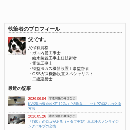
執筆者のプロフィール
父です。
父保有資格
・ガス内管工事士
・給水装置工事主任技術者
・電気工事士
・特監法ガス機器設置工事監督者
・GSSガス機器設置スペシャリスト
・二級建築士
最近の記事
2026.06.04
水道関係の修理など
KVK製の混合栓KF112Gの『切換弁ユニットPZ432』の交換
方法
2026.05.26
水道関係の修理など
『TBC』のロゴがある（＝タブチ製）単水栓のノンライジ
ングバルブの交換