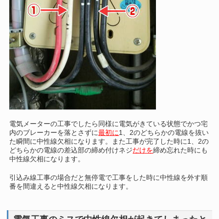
電気メーターの工事でしたら同様に電気がきている状態でかつ宅
内のブレーカーを落とさずに
最初に
1、2のどちらかの電線を抜い
た瞬間に中性線欠相になります。また工事が完了した時に1、2の
どちらかの電線の差込部の締め付けネジ
だけを
締め忘れた時にも
中性線欠相になります。
引込み線工事の場合だと無停電で工事をした時に中性線を外す順
番を間違えると中性線欠相になります。