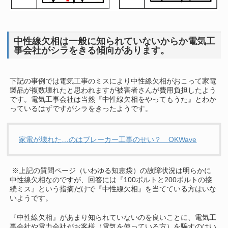
中性線欠相は一般に知られていないからか電気工
事会社がシラをきる傾向があります。
下記の事例では電気工事のミスにより中性線欠相がおこって家電
製品が複数壊れたと思われますが被害者さんが費用負担したよう
です。電気工事会社は当然『中性線欠相をやってもうた』とわか
っているはずですがシラをきったようです。
家電が壊れた…のはブレーカー工事のせい？ OKWave
※上記の質問ページ（いわゆる知恵袋）の故障状況は明らかに
中性線欠相なのですが、回答には『100ボルトと200ボルトの接
続ミス』という指摘だけで『中性線欠相』を当てている方はいな
いようです。
『中性線欠相』があまり知られていないのを良いことに、電気工
事会社や電力会社がお客様（電気を使っている方）を騙すのはい