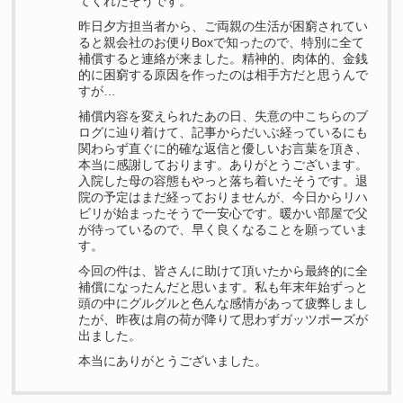
てくれたそうです。
昨日夕方担当者から、ご両親の生活が困窮されてい
ると親会社のお便りBoxで知ったので、特別に全て
補償すると連絡が来ました。精神的、肉体的、金銭
的に困窮する原因を作ったのは相手方だと思うんで
すが…
補償内容を変えられたあの日、失意の中こちらのブ
ログに辿り着けて、記事からだいぶ経っているにも
関わらず直ぐに的確な返信と優しいお言葉を頂き、
本当に感謝しております。ありがとうございます。
入院した母の容態もやっと落ち着いたそうです。退
院の予定はまだ経っておりませんが、今日からリハ
ビリが始まったそうで一安心です。暖かい部屋で父
が待っているので、早く良くなることを願っていま
す。
今回の件は、皆さんに助けて頂いたから最終的に全
補償になったんだと思います。私も年末年始ずっと
頭の中にグルグルと色んな感情があって疲弊しまし
たが、昨夜は肩の荷が降りて思わずガッツポーズが
出ました。
本当にありがとうございました。