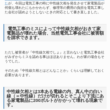
た
が、今回は電気工事の時に中性線欠相を発生させて家電製品が
何個も壊れたにもかかわらず、修理等の費用の負担を電気工事し
た会社が認めようとしないときの対応として書き直しました。
電気工事のミスによって中性線欠相がおきて家
電製品が壊れた場合、当然電気工事会社に被害額
を請求できます。
ただし被害者が『中性線欠相でしょ』と言わないと電気工事会社
がみずからミスを認める事はほぼありません。わが家の場合もそ
うでした。
そのため『中性線欠相とはどんなことか』くらいは理解しておく
必要があります。
中性線欠相とは3本ある電線の内、真ん中の白い
線（＝中性線）だけが切れるとそこより下流にあ
る家電製品に200ボルトがかかって壊れる現象で
す。