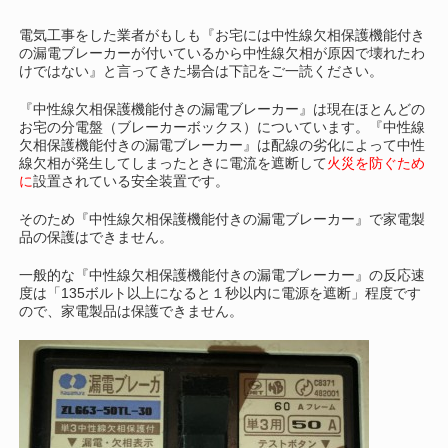
電気工事をした業者がもしも『お宅には中性線欠相保護機能付き
の漏電ブレーカーが付いているから中性線欠相が原因で壊れたわ
けではない』と言ってきた場合は下記をご一読ください。
『中性線欠相保護機能付きの漏電ブレーカー』は現在ほとんどの
お宅の分電盤（ブレーカーボックス）についています。『中性線
欠相保護機能付きの漏電ブレーカー』は配線の劣化によって中性
線欠相が発生してしまったときに電流を遮断して
火災を防ぐため
に
設置されている安全装置です。
そのため『中性線欠相保護機能付きの漏電ブレーカー』で家電製
品の保護はできません。
一般的な『中性線欠相保護機能付きの漏電ブレーカー』の反応速
度は「135ボルト以上になると１秒以内に電源を遮断」程度です
ので、家電製品は保護できません。