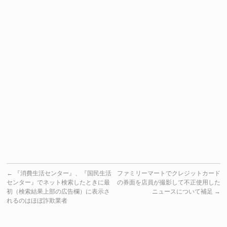
←
『消費生活センター』、『国民生活
ファミリーマートでクレジットカード
センター』でネット検索したときに最
の券面を店員が撮影して不正使用した
初（検索結果上部の広告欄）に表示さ
ニュースについて補足
→
れるのはほぼ詐欺業者