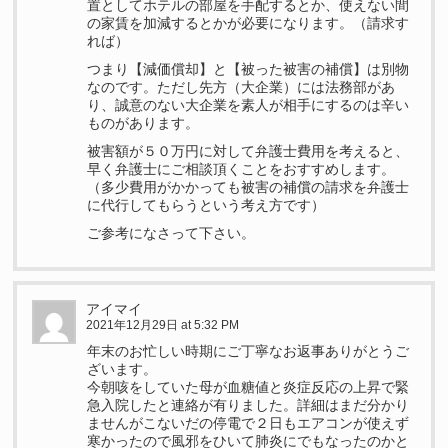
置としてホテルの部屋を手配するとか、使えない間
の家賃を加減するとかが必要になります。（請求す
れば）
つまり【減価償却】と【被った被害の補償】は別物
なのです。ただし先方（大企業）には法務部があ
り、誠意のない大企業を素人が相手にするのは辛い
ものがあります。
被害額が５０万円に対して弁護士費用を考えると、
早く弁護士にご相談頂くことをおすすめします。
（多少費用がかかっても被害の補償の請求を弁護士
に代行してもらうという考え方です）
ご参考になさって下さい。
アイマイ
2021年12月29日 at 5:32 PM
年末のお忙しい時期にご丁寧なお返事ありがとうご
ざいます。
今朝咳をしていた母が血糖値と炎症反応の上昇で緊
急入院したと連絡が有りました。詳細はまだ分かり
ませんがこないだの停電で２日もエアコンが使えず
寒かったので風邪をひいて肺炎にでもなったのかと