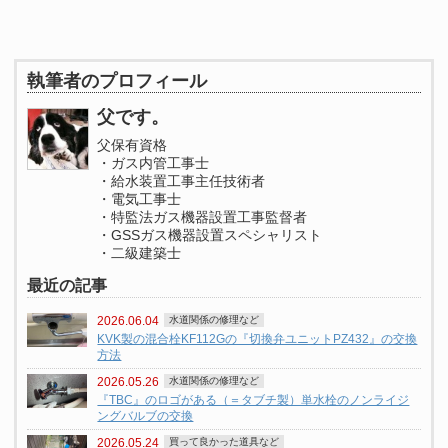
執筆者のプロフィール
父です。
父保有資格
・ガス内管工事士
・給水装置工事主任技術者
・電気工事士
・特監法ガス機器設置工事監督者
・GSSガス機器設置スペシャリスト
・二級建築士
最近の記事
2026.06.04
水道関係の修理など
KVK製の混合栓KF112Gの『切換弁ユニットPZ432』の交換
方法
2026.05.26
水道関係の修理など
『TBC』のロゴがある（＝タブチ製）単水栓のノンライジ
ングバルブの交換
2026.05.24
買って良かった道具など