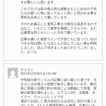
すが難しいと思います。
このブログは私の個人的な経験をもとに自分の子供
たちが困った時に知っておくと良いと思われる事を
実利を目的として書いています。
そのため施工した電気工事士の責任を追及するので
はなく、いかにして被害を補償してもらうか、また
は被害を防ぐかといった方向で書いています。
記事を書いた都度ラインで子供たちに送っているの
ですが先日聞いたらほとんど読んでいない事が判明
しました。読んで頂きましたありがとうございまし
た。(≧▽≦)
アイマイ
2021年12月29日 at 1:01 AM
中性線欠相でこちらの記事に辿り着いた者です。今
まさに泣き寝入り状態で途方に暮れています。数日
前に実家と近隣三軒が劣化による断線にて停電、実
家の家電が壊れました。エアコン2代、冷蔵庫、ボ
イラー、ウォシュレットです。
電話でお話した電力会社の人は当日と翌日で違う人
でしたが、2人とも修理可能なら修理、出来ないも