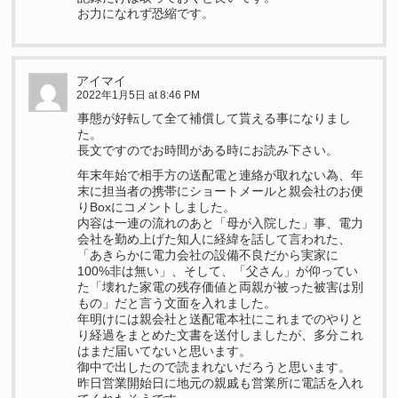
お力になれず恐縮です。
アイマイ
2022年1月5日 at 8:46 PM
事態が好転して全て補償して貰える事になりまし
た。
長文ですのでお時間がある時にお読み下さい。
年末年始で相手方の送配電と連絡が取れない為、年
末に担当者の携帯にショートメールと親会社のお便
りBoxにコメントしました。
内容は一連の流れのあと「母が入院した」事、電力
会社を勤め上げた知人に経緯を話して言われた、
「あきらかに電力会社の設備不良だから実家に
100%非は無い」、そして、「父さん」が仰ってい
た「壊れた家電の残存価値と両親が被った被害は別
もの」だと言う文面を入れました。
年明けには親会社と送配電本社にこれまでのやりと
り経過をまとめた文書を送付しましたが、多分これ
はまだ届いてないと思います。
御中で出したので読まれないだろうと思います。
昨日営業開始日に地元の親戚も営業所に電話を入れ