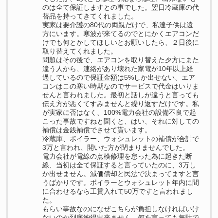
のは全て保証しますとの事でした。翌日冷蔵庫の代
替品を持ってきてくれました。
実家は要介護の80代の両親だけで、私達子供は遠
方にいます。寒波が来てるのでとにかくエアコンだ
けでも何とかしてほしいとお願いしたら、２日後に
取り替えてくれました。
問題はその後で、エアコンを取り替えた夕方にまた
違う人から、連絡があり壊れた家電が10年以上経
過しているので保証金額は5%しか出せない、エア
コンはこの寒い時期なのでサービスで代金はいりま
せんと言われました。最初と話しが違うと言っても
伝え方が悪くてすみませんと繰り返すだけです。私
が実家に否はなく、100%電力会社の設備不良で起
こった事故ですねと聞くと、はい、それに対しての
補償は金銭補償でさせて貰います。
冷蔵庫、ボイラー、ウォシュレットの補償が合計で
3万と言われ、開いた方が閉まりませんでした。
電力会社が電線の点検修理を怠った為に起きた断
線、当初は全て保証すると言っていたのに、3万し
か出せません。減価償却と民法で決まってますと言
うばかりです。ボイラーとウォシュレット年内に間
に合わせるなら工賃入れて50万ですと言われまし
た。
もらい事故なのになぜこちらが負担しなければいけ
ないのか到底納得出来ません。何を言っても無駄で