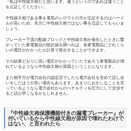
『私は中性線欠相だと思います。違うというのであれば違うこと
を立証してください』
中性線欠相である事を電気のシロウトの方が立証するのはハード
ルが高いため、先方に中性線欠相ではない事を立証してもらいま
しょう。
ブレーカー下流の配線ブロックと中性線欠相が発生したときに繋
がっていた家電製品の抵抗値を調べれば、各家電製品にどれくら
いの電圧がかかったか計算で算出することができます。
その結果どおりに高い電圧がかかっていたであろう家電製品が壊
れているようなら中性線欠相が原因ということになります。
また相手方が電力会社の認定店でしたら電力会社を含めて話し合
いをしたほうが良い場合もあります。あまりにおかしなことを言
っているようなら電力会社からのペナルティを圧力にして交渉す
ると話が早くなるかもしれません。
『中性線欠相保護機能付きの漏電ブレーカー』が
付いているから中性線欠相が原因で壊れたわけで
はない、と言われたら