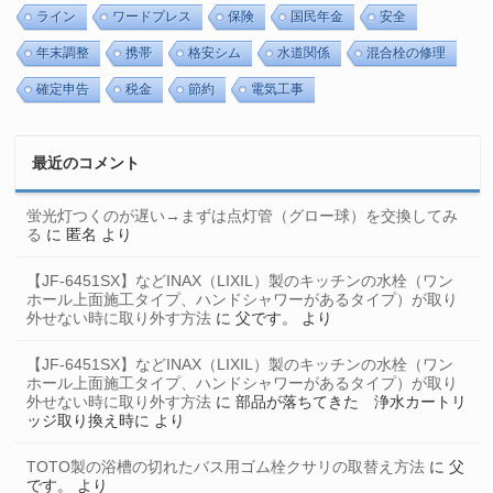
ライン
ワードプレス
保険
国民年金
安全
年末調整
携帯
格安シム
水道関係
混合栓の修理
確定申告
税金
節約
電気工事
最近のコメント
蛍光灯つくのが遅い→まずは点灯管（グロー球）を交換してみ
る
に
匿名
より
【JF-6451SX】などINAX（LIXIL）製のキッチンの水栓（ワン
ホール上面施工タイプ、ハンドシャワーがあるタイプ）が取り
外せない時に取り外す方法
に
父です。
より
【JF-6451SX】などINAX（LIXIL）製のキッチンの水栓（ワン
ホール上面施工タイプ、ハンドシャワーがあるタイプ）が取り
外せない時に取り外す方法
に
部品が落ちてきた 浄水カートリ
ッジ取り換え時に
より
TOTO製の浴槽の切れたバス用ゴム栓クサリの取替え方法
に
父
です。
より