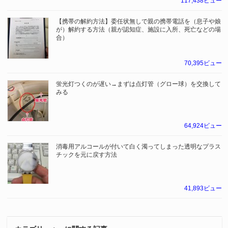
117,438ビュー
【携帯の解約方法】委任状無しで親の携帯電話を（息子や娘
が）解約する方法（親が認知症、施設に入所、死亡などの場
合）
70,395ビュー
蛍光灯つくのが遅い→まずは点灯管（グロー球）を交換して
みる
64,924ビュー
消毒用アルコールが付いて白く濁ってしまった透明なプラス
チックを元に戻す方法
41,893ビュー