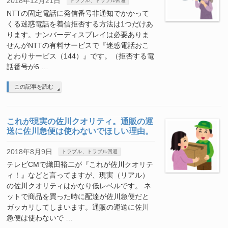
2018年12月21日
トラブル、トラブル回避
NTTの固定電話に発信番号非通知でかかって
くる迷惑電話を着信拒否する方法は1つだけあ
ります。ナンバーディスプレイは必要ありま
せんがNTTの有料サービスで『迷惑電話おこ
とわりサービス（144）』です。（拒否する電
話番号が6 …
この記事を読む
これが現実の佐川クオリティ。通販の運
送に佐川急便は使わないでほしい理由。
2018年8月9日
トラブル、トラブル回避
テレビCMで織田裕二が『これが佐川クオリテ
ィ！』などと言ってますが、現実（リアル）
の佐川クオリティはかなり低レベルです。 ネ
ットで商品を買った時に配達が佐川急便だと
ガッカリしてしまいます。通販の運送に佐川
急便は使わないで …