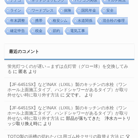
ナナコ
ネットショッピング
パソコン関係
マルチ商法
ライン
ワードプレス
保険
国民年金
安全
年末調整
携帯
格安シム
水道関係
混合栓の修理
確定申告
税金
節約
電気工事
最近のコメント
蛍光灯つくのが遅い→まずは点灯管（グロー球）を交換してみ
る
に
匿名
より
【JF-6451SX】などINAX（LIXIL）製のキッチンの水栓（ワン
ホール上面施工タイプ、ハンドシャワーがあるタイプ）が取り
外せない時に取り外す方法
に
父です。
より
【JF-6451SX】などINAX（LIXIL）製のキッチンの水栓（ワン
ホール上面施工タイプ、ハンドシャワーがあるタイプ）が取り
外せない時に取り外す方法
に
部品が落ちてきた 浄水カートリ
ッジ取り換え時に
より
TOTO製の浴槽の切れたバス用ゴム栓クサリの取替え方法
に
父