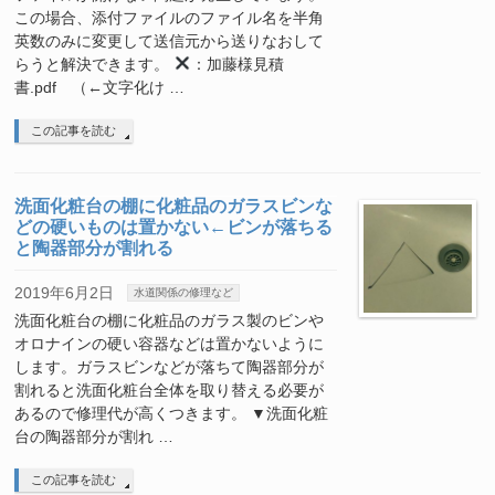
この場合、添付ファイルのファイル名を半角
英数のみに変更して送信元から送りなおして
らうと解決できます。
：加藤様見積
書.pdf （←文字化け …
この記事を読む
洗面化粧台の棚に化粧品のガラスビンな
どの硬いものは置かない←ビンが落ちる
と陶器部分が割れる
2019年6月2日
水道関係の修理など
洗面化粧台の棚に化粧品のガラス製のビンや
オロナインの硬い容器などは置かないように
します。ガラスビンなどが落ちて陶器部分が
割れると洗面化粧台全体を取り替える必要が
あるので修理代が高くつきます。 ▼洗面化粧
台の陶器部分が割れ …
この記事を読む