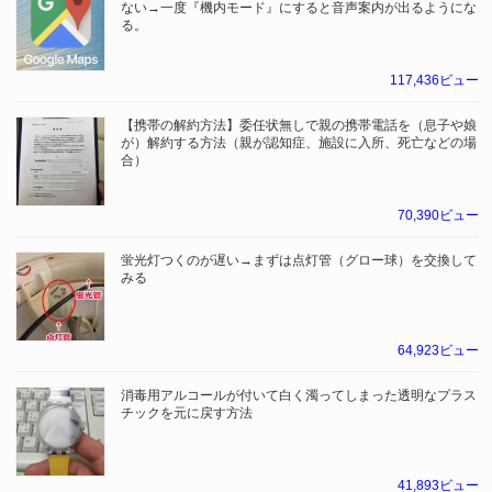
ない→一度『機内モード』にすると音声案内が出るようにな
る。
117,436ビュー
【携帯の解約方法】委任状無しで親の携帯電話を（息子や娘
が）解約する方法（親が認知症、施設に入所、死亡などの場
合）
70,390ビュー
蛍光灯つくのが遅い→まずは点灯管（グロー球）を交換して
みる
64,923ビュー
消毒用アルコールが付いて白く濁ってしまった透明なプラス
チックを元に戻す方法
41,893ビュー