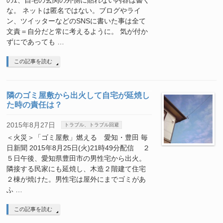
の1、自宅の玄関の外側に貼れない内容は書く
な。 ネットは匿名ではない。ブログやライ
ン、ツイッターなどのSNSに書いた事は全て
文責＝自分だと常に考えるように。 気が付か
ずにであっても …
この記事を読む
隣のゴミ屋敷から出火して自宅が延焼し
た時の責任は？
2015年8月27日
トラブル、トラブル回避
＜火災＞「ゴミ屋敷」燃える 愛知・豊田 毎
日新聞 2015年8月25日(火)21時49分配信 ２
５日午後、愛知県豊田市の男性宅から出火。
隣接する民家にも延焼し、木造２階建て住宅
２棟が焼けた。男性宅は屋外にまでゴミがあ
ふ …
この記事を読む