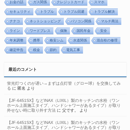
お金の話
ガス関係
クレジットカード
スマホ
セキュリティ
トラブル
トラブル回避
トラブル解決
ナナコ
ネットショッピング
パソコン関係
マルチ商法
ライン
ワードプレス
保険
国民年金
安全
年末調整
携帯
格安シム
水道関係
混合栓の修理
確定申告
税金
節約
電気工事
最近のコメント
蛍光灯つくのが遅い→まずは点灯管（グロー球）を交換してみ
る
に
匿名
より
【JF-6451SX】などINAX（LIXIL）製のキッチンの水栓（ワン
ホール上面施工タイプ、ハンドシャワーがあるタイプ）が取り
外せない時に取り外す方法
に
父です。
より
【JF-6451SX】などINAX（LIXIL）製のキッチンの水栓（ワン
ホール上面施工タイプ、ハンドシャワーがあるタイプ）が取り