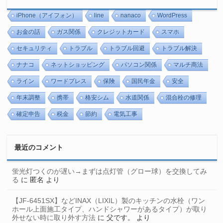
iPhone（アイフォン）
line
nanaco
WordPress
お金の話
ガス関係
クレジットカード
スマホ
セキュリティ
トラブル
トラブル回避
トラブル解決
ナナコ
ネットショッピング
パソコン関係
マルチ商法
ライン
ワードプレス
保険
国民年金
安全
年末調整
携帯
格安シム
水道関係
混合栓の修理
確定申告
税金
節約
電気工事
最近のコメント
蛍光灯つくのが遅い→まずは点灯管（グロー球）を交換してみ
る
に
匿名
より
【JF-6451SX】などINAX（LIXIL）製のキッチンの水栓（ワン
ホール上面施工タイプ、ハンドシャワーがあるタイプ）が取り
外せない時に取り外す方法
に
父です。
より