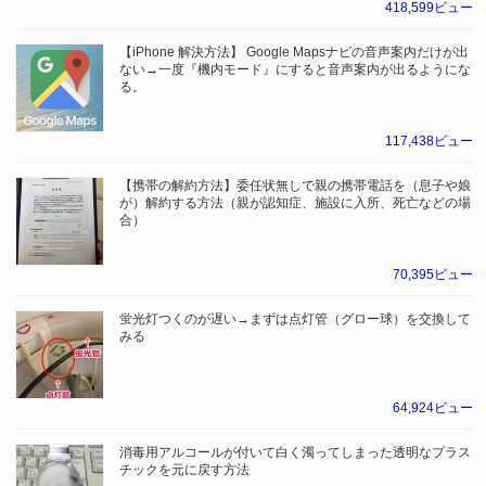
418,599ビュー
【iPhone 解決方法】 Google Mapsナビの音声案内だけが出
ない→一度『機内モード』にすると音声案内が出るようにな
る。
117,438ビュー
【携帯の解約方法】委任状無しで親の携帯電話を（息子や娘
が）解約する方法（親が認知症、施設に入所、死亡などの場
合）
70,395ビュー
蛍光灯つくのが遅い→まずは点灯管（グロー球）を交換して
みる
64,924ビュー
消毒用アルコールが付いて白く濁ってしまった透明なプラス
チックを元に戻す方法