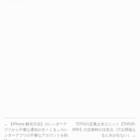
←
【iPhone 解決方法】カレンダーア
TOTOの定量止水ユニット【TH535-
プリから不審な通知が次々くる→カレ
2RR】の交換時の注意点（穴を間違え
ンダーアプリの不審なアカウントを削
ると水が出ない）
→