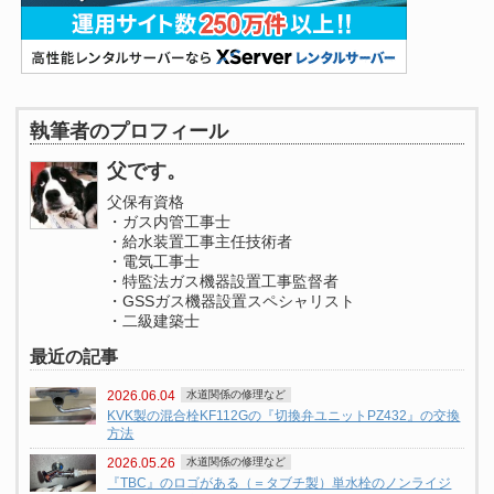
執筆者のプロフィール
父です。
父保有資格
・ガス内管工事士
・給水装置工事主任技術者
・電気工事士
・特監法ガス機器設置工事監督者
・GSSガス機器設置スペシャリスト
・二級建築士
最近の記事
2026.06.04
水道関係の修理など
KVK製の混合栓KF112Gの『切換弁ユニットPZ432』の交換
方法
2026.05.26
水道関係の修理など
『TBC』のロゴがある（＝タブチ製）単水栓のノンライジ