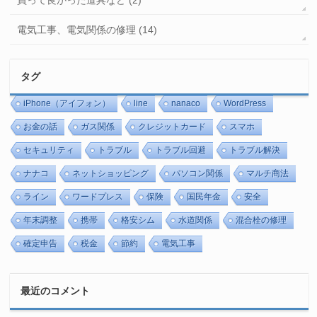
電気工事、電気関係の修理 (14)
タグ
iPhone（アイフォン）
line
nanaco
WordPress
お金の話
ガス関係
クレジットカード
スマホ
セキュリティ
トラブル
トラブル回避
トラブル解決
ナナコ
ネットショッピング
パソコン関係
マルチ商法
ライン
ワードプレス
保険
国民年金
安全
年末調整
携帯
格安シム
水道関係
混合栓の修理
確定申告
税金
節約
電気工事
最近のコメント