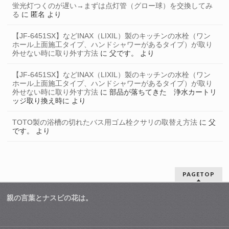
蛍光灯つくのが遅い→まずは点灯管（グロー球）を交換してみ
る
に
匿名
より
【JF-6451SX】などINAX（LIXIL）製のキッチンの水栓（ワン
ホール上面施工タイプ、ハンドシャワーがあるタイプ）が取り
外せない時に取り外す方法
に
父です。
より
【JF-6451SX】などINAX（LIXIL）製のキッチンの水栓（ワン
ホール上面施工タイプ、ハンドシャワーがあるタイプ）が取り
外せない時に取り外す方法
に
部品が落ちてきた 浄水カートリ
ッジ取り換え時に
より
TOTO製の浴槽の切れたバス用ゴム栓クサリの取替え方法
に
父
です。
より
PAGETOP
親の言葉とナスビの花は。