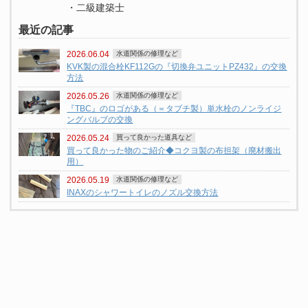
・二級建築士
最近の記事
2026.06.04
水道関係の修理など
KVK製の混合栓KF112Gの『切換弁ユニットPZ432』の交換
方法
2026.05.26
水道関係の修理など
『TBC』のロゴがある（＝タブチ製）単水栓のノンライジ
ングバルブの交換
2026.05.24
買って良かった道具など
買って良かった物のご紹介◆コクヨ製の布担架（廃材搬出
用）
2026.05.19
水道関係の修理など
INAXのシャワートイレのノズル交換方法