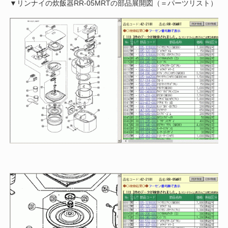
▼リンナイの炊飯器RR-05MRTの部品展開図（＝パーツリスト）