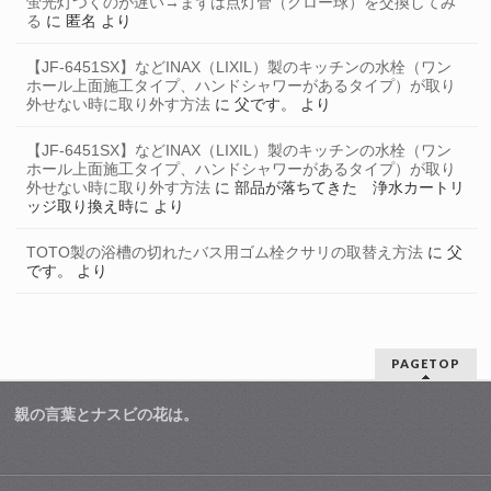
蛍光灯つくのが遅い→まずは点灯管（グロー球）を交換してみ
る
に
匿名
より
【JF-6451SX】などINAX（LIXIL）製のキッチンの水栓（ワン
ホール上面施工タイプ、ハンドシャワーがあるタイプ）が取り
外せない時に取り外す方法
に
父です。
より
【JF-6451SX】などINAX（LIXIL）製のキッチンの水栓（ワン
ホール上面施工タイプ、ハンドシャワーがあるタイプ）が取り
外せない時に取り外す方法
に
部品が落ちてきた 浄水カートリ
ッジ取り換え時に
より
TOTO製の浴槽の切れたバス用ゴム栓クサリの取替え方法
に
父
です。
より
PAGETOP
親の言葉とナスビの花は。