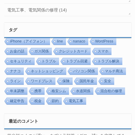
電気工事、電気関係の修理 (14)
タグ
iPhone（アイフォン）
line
nanaco
WordPress
お金の話
ガス関係
クレジットカード
スマホ
セキュリティ
トラブル
トラブル回避
トラブル解決
ナナコ
ネットショッピング
パソコン関係
マルチ商法
ライン
ワードプレス
保険
国民年金
安全
年末調整
携帯
格安シム
水道関係
混合栓の修理
確定申告
税金
節約
電気工事
最近のコメント