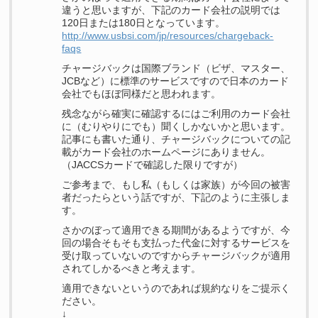
違うと思いますが、下記のカード会社の説明では
120日または180日となっています。
http://www.usbsi.com/jp/resources/chargeback-
faqs
チャージバックは国際ブランド（ビザ、マスター、
JCBなど）に標準のサービスですので日本のカード
会社でもほぼ同様だと思われます。
残念ながら確実に確認するにはご利用のカード会社
に（むりやりにでも）聞くしかないかと思います。
記事にも書いた通り、チャージバックについての記
載がカード会社のホームページにありません。
（JACCSカードで確認した限りですが）
ご参考まで、もし私（もしくは家族）が今回の被害
者だったらという話ですが、下記のように主張しま
す。
さかのぼって適用できる期間があるようですが、今
回の場合そもそも支払った代金に対するサービスを
受け取っていないのですからチャージバックが適用
されてしかるべきと考えます。
適用できないというのであれば規約なりをご提示く
ださい。
↓