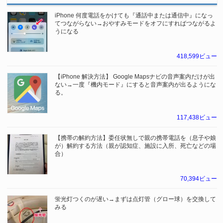
iPhone 何度電話をかけても『通話中または通信中』になっ
てつながらない→おやすみモードをオフにすればつながるよ
うになる
418,599ビュー
【iPhone 解決方法】 Google Mapsナビの音声案内だけが出
ない→一度『機内モード』にすると音声案内が出るようにな
る。
117,438ビュー
【携帯の解約方法】委任状無しで親の携帯電話を（息子や娘
が）解約する方法（親が認知症、施設に入所、死亡などの場
合）
70,394ビュー
蛍光灯つくのが遅い→まずは点灯管（グロー球）を交換して
みる