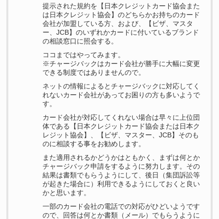
提示された規約を【日本クレジットカード協会また
は日本クレジット協会】のどちらかお持ちのカード
会社が加盟している方、および、【ビザ、マスタ
ー、JCB】のいずれかカードに付いているブランド
の相談窓口に照会する。
ココまではやってみます。
※チャージバックはカード会社が勝手に大幅に変更
できる制度ではありませんので。
ネットの情報によるとチャージバックに対応してく
れないカード会社があってお困りの方も多いようで
す。
カード会社が対応してくれない場合は早々に上位団
体である【日本クレジットカード協会または日本ク
レジット協会】、【ビザ、マスター、JCB】そのも
のに相談する事をお勧めします。
また適用されるかどうかはともかく、まずは何とか
チャージバック申請をするように努力します。その
結果は書類でもらうようにして、後日（集団訴訟等
が起きた場合に）利用できるようにしておくと良い
かと思います。
一部のカード会社の電話での対応がひどいようです
ので、回答は何とか書類（メール）でもらうように