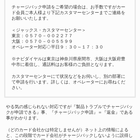
チャージバック申請をご希望の場合は、お手数ですがカー
ド会員ご本人様より下記カスタマーセンターまでご連絡を
お願いいたします。
＜ジャックス・カスタマーセンター＞
東京：０５７０－００２２７７
大阪：０５７０－００５５９９
オペレーター対応◇平日９：３０～１７：３０
※ナビダイヤルは東京は神奈川県座間市、大阪は大阪府豊
中市に着信し、通話料はお客様のご負担となります。
カスタマーセンターにて状況などをお伺いし、別の部署に
て申請を行います。詳しくは、オペレーターにお尋ねくだ
さい。
やる気の感じられない対応ですが『製品トラブルでチャージバッ
クが申請できる』事、『チャージバック申請』＝『返金』である
事がわかります。
（どのカード会社かは特定しませんが）ネット上の情報による
と、この段階でカード会社がチャージバックしないように説得し