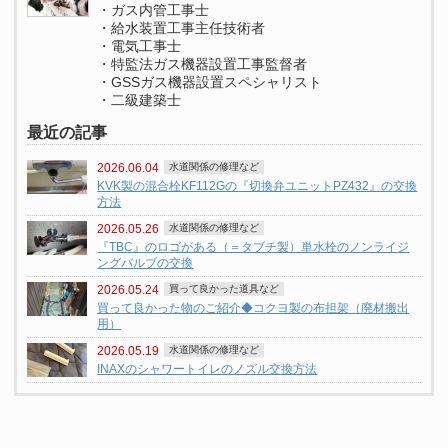
・ガス内管工事士
・給水装置工事主任技術者
・電気工事士
・特監法ガス機器設置工事監督者
・GSSガス機器設置スペシャリスト
・二級建築士
最近の記事
2026.06.04
水道関係の修理など
KVK製の混合栓KF112Gの『切換弁ユニットPZ432』の交換
方法
2026.05.26
水道関係の修理など
『TBC』のロゴがある（＝タブチ製）単水栓のノンライジ
ングバルブの交換
2026.05.24
買って良かった道具など
買って良かった物のご紹介◆コクヨ製の布担架（廃材搬出
用）
2026.05.19
水道関係の修理など
INAXのシャワートイレのノズル交換方法