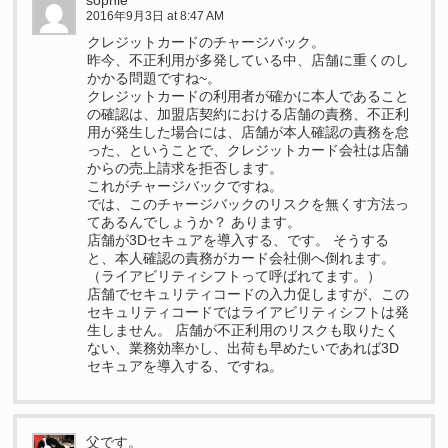
sophie
2016年9月3日 at 8:47 AM
クレジットカードのチャージバック。
昨今、不正利用が多発している中、店舗に重くのし
かかる問題ですね~。
クレジットカードの利用者が確かに本人であること
の確認は、加盟店契約における店舗の責務、不正利
用が発生した場合には、店舗が本人確認の責務を怠
った、ということで、クレジットカード会社は店舗
からの売上請求を拒否します。
これがチャージバックですね。
では、このチャージバックのリスクを無くす方法っ
てあるんでしょうか？ あります。
店舗が3Dセキュアを導入する、です。 そうする
と、本人確認の責務がカード会社側へ倒れます。
（ライアビリティシフトって呼ばれてます。）
店舗でセキュリティコードの入力促しますが、この
セキュリティコードではライアビリティシフトは発
生しません。 店舗が不正利用のリスクも取りたく
ない、業務効率かし、出荷も早めたいであれば3D
セキュアを導入する、ですね。
父です。