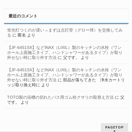
最近のコメント
蛍光灯つくのが遅い→まずは点灯管（グロー球）を交換してみ
る
に
匿名
より
【JF-6451SX】などINAX（LIXIL）製のキッチンの水栓（ワン
ホール上面施工タイプ、ハンドシャワーがあるタイプ）が取り
外せない時に取り外す方法
に
父です。
より
【JF-6451SX】などINAX（LIXIL）製のキッチンの水栓（ワン
ホール上面施工タイプ、ハンドシャワーがあるタイプ）が取り
外せない時に取り外す方法
に
部品が落ちてきた 浄水カートリ
ッジ取り換え時に
より
TOTO製の浴槽の切れたバス用ゴム栓クサリの取替え方法
に
父
です。
より
PAGETOP