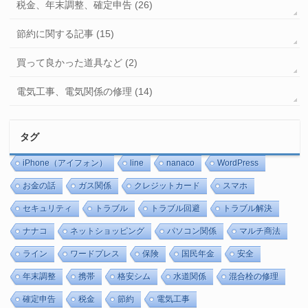
税金、年末調整、確定申告 (26)
節約に関する記事 (15)
買って良かった道具など (2)
電気工事、電気関係の修理 (14)
タグ
iPhone（アイフォン）
line
nanaco
WordPress
お金の話
ガス関係
クレジットカード
スマホ
セキュリティ
トラブル
トラブル回避
トラブル解決
ナナコ
ネットショッピング
パソコン関係
マルチ商法
ライン
ワードプレス
保険
国民年金
安全
年末調整
携帯
格安シム
水道関係
混合栓の修理
確定申告
税金
節約
電気工事