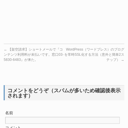
←
【架空請求】ショートメールで『コ
WordPress（ワードプレス）のブログ
ンテンツ利用料が未払いです。窓口03-
を常時SSL化する方法（意外と簡単2ス
5830-6483』が来た。
テップ）
→
コメントをどうぞ（スパムが多いため確認後表示
されます）
名前
コメント