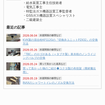
・給水装置工事主任技術者
・電気工事士
・特監法ガス機器設置工事監督者
・GSSガス機器設置スペシャリスト
・二級建築士
最近の記事
2026.06.04
水道関係の修理など
KVK製の混合栓KF112Gの『切換弁ユニットPZ432』の交換
方法
2026.05.26
水道関係の修理など
『TBC』のロゴがある（＝タブチ製）単水栓のノンライジ
ングバルブの交換
2026.05.24
買って良かった道具など
買って良かった物のご紹介◆コクヨ製の布担架（廃材搬出
用）
2026.05.19
水道関係の修理など
INAXのシャワートイレのノズル交換方法